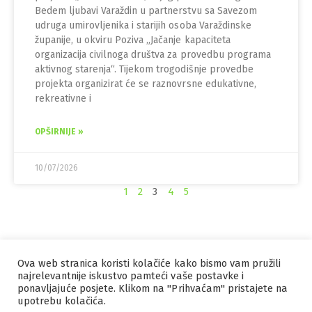
Bedem ljubavi Varaždin u partnerstvu sa Savezom
udruga umirovljenika i starijih osoba Varaždinske
županije, u okviru Poziva „Jačanje kapaciteta
organizacija civilnoga društva za provedbu programa
aktivnog starenja“. Tijekom trogodišnje provedbe
projekta organizirat će se raznovrsne edukativne,
rekreativne i
OPŠIRNIJE »
10/07/2026
1
2
3
4
5
Ova web stranica koristi kolačiće kako bismo vam pružili
IZRADA I HOSTING
ORBIS
najrelevantnije iskustvo pamteći vaše postavke i
ponavljajuće posjete. Klikom na "Prihvaćam" pristajete na
MARKETING
PRAVILA PRIVATNOSTI
upotrebu kolačića.