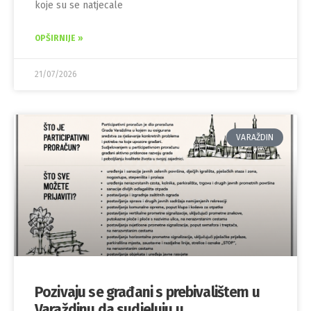
koje su se natjecale
OPŠIRNIJE »
21/07/2026
VARAŽDIN
Pozivaju se građani s prebivalištem u
Varaždinu da sudjeluju u