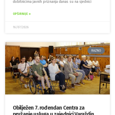
dobitnicima javnih priznanja danas su na sjednici
OPŠIRNIJE »
16/07/2026
RAZNO
Obilježen 7. rođendan Centra za
pružanje usluga u zajednici Varaždin