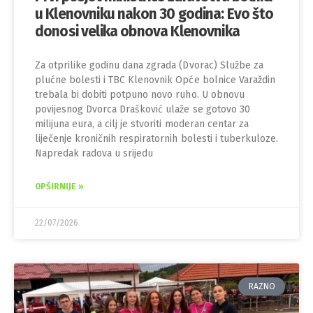
u Klenovniku nakon 30 godina: Evo što
donosi velika obnova Klenovnika
Za otprilike godinu dana zgrada (Dvorac) Službe za
plućne bolesti i TBC Klenovnik Opće bolnice Varaždin
trebala bi dobiti potpuno novo ruho. U obnovu
povijesnog Dvorca Drašković ulaže se gotovo 30
milijuna eura, a cilj je stvoriti moderan centar za
liječenje kroničnih respiratornih bolesti i tuberkuloze.
Napredak radova u srijedu
OPŠIRNIJE »
22/07/2026
RAZNO