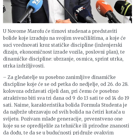
U Novome Marofu će timovi studenata predstaviti
bolide koje izrađuju na svojim sveučilištima, a koje će
suci vrednovati kroz statičke discipline (inženjerski
dizajn, ekonomičnost izrade vozila, poslovni plan), te
dinamičke discipline: ubrzanje, osmica, sprint utrka,
utrka izdržljivosti.
– Za gledatelje su posebno zanimljive dinamičke
discipline koje će se od petka do nedjelje, od 26. do 28.
kolovoza održavati cijeli dan, pri čemu će posebno
atraktivno biti sva tri dana od 9 do 13 sati te od 14 do 19
sati. Naime, karakteristika bolida Formula Studenta je
da najbrže ubrzavaju od svih bolida na četiri kotača u
svijetu. Pozivam mlađe generacije, prvenstveno one
koje su se opredijelile za tehničke ili prirodne znanosti
da dođu, te da se u budućnosti pridruže ovakvim