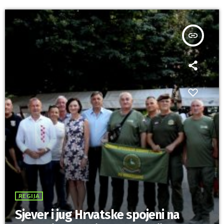
insert_link
REGIJA
Sjever i jug Hrvatske spojeni na