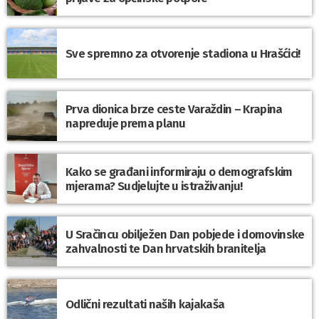
Sve spremno za otvorenje stadiona u Hrašćici!
Prva dionica brze ceste Varaždin – Krapina
napreduje prema planu
Kako se građani informiraju o demografskim
mjerama? Sudjelujte u istraživanju!
U Sračincu obilježen Dan pobjede i domovinske
zahvalnosti te Dan hrvatskih branitelja
Odlični rezultati naših kajakaša