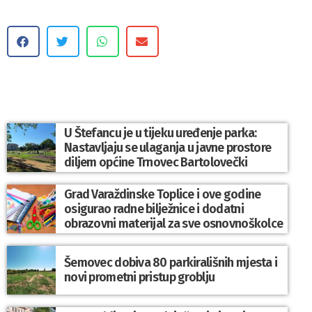
U Štefancu je u tijeku uređenje parka:
Nastavljaju se ulaganja u javne prostore
diljem općine Trnovec Bartolovečki
Grad Varaždinske Toplice i ove godine
osigurao radne bilježnice i dodatni
obrazovni materijal za sve osnovnoškolce
Šemovec dobiva 80 parkirališnih mjesta i
novi prometni pristup groblju