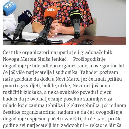
Čestitke organizatorima uputio je i gradonačelnik
Novoga Marofa Siniša Jenkač. – Prošlogodišnje
događanje je bilo odlično organizirano, a ove godine bit
će još više natjecatelja i sudionika. Također pozivam
naše građane da dođu u Novi Marof jer će imati priliku
puno toga vidjeti, bolide, utrke, Neveru i još puno
različitih izložaka, a neka svakako povedu i djecu
budući da je ovo natjecanje posebno zanimljivo za
mlade koje zanima tehnika i elektrotehnika. Još jednom
čestitke organizatorima, nadam se da će i ovogodišnje
događanje uspješno početi i završiti, da će kao i prošle
godine svi natjecatelji biti zadovoljni – rekao je Siniša