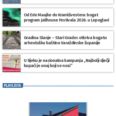
Od Ede Maajke do Krankšvestera: bogat
program Jailhouse Festivala 2026. u Lepoglavi
Gradina Slanje – Stari Gradec otkriva bogatu
arheološku baštinu Varaždinske županije
U tijeku je nacionalna kampanja „Najbolji dječji
kupaći je onaj koji se nosi“
PLAYLISTA