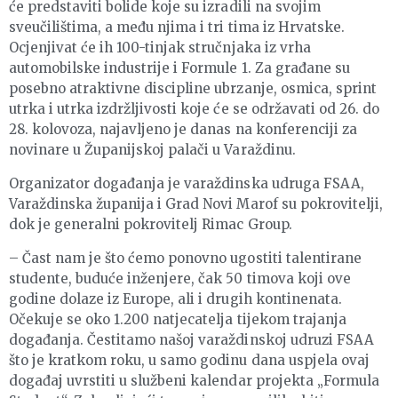
će predstaviti bolide koje su izradili na svojim
sveučilištima, a među njima i tri tima iz Hrvatske.
Ocjenjivat će ih 100-tinjak stručnjaka iz vrha
automobilske industrije i Formule 1. Za građane su
posebno atraktivne discipline ubrzanje, osmica, sprint
utrka i utrka izdržljivosti koje će se održavati od 26. do
28. kolovoza, najavljeno je danas na konferenciji za
novinare u Županijskoj palači u Varaždinu.
Organizator događanja je varaždinska udruga FSAA,
Varaždinska županija i Grad Novi Marof su pokrovitelji,
dok je generalni pokrovitelj Rimac Group.
– Čast nam je što ćemo ponovno ugostiti talentirane
studente, buduće inženjere, čak 50 timova koji ove
godine dolaze iz Europe, ali i drugih kontinenata.
Očekuje se oko 1.200 natjecatelja tijekom trajanja
događanja. Čestitamo našoj varaždinskoj udruzi FSAA
što je kratkom roku, u samo godinu dana uspjela ovaj
događaj uvrstiti u službeni kalendar projekta „Formula