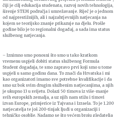
čiji je cilj edukacija studenata, razvoj novih tehnologija,
širenje STEM područja i umrežavanje. Riječ je o jednom
od najprestižnijih, ali i najzahtjevnijih natjecanja na
kojem se teorijsko znanje prikazuje na djelu. Prošle
godine bilo je to regionalni događaj, a sada ima status
službenog natjecanja.
– Iznimno smo ponosni što smo u tako kratkom
vremenu uspjeli dobiti status službenog Formula
Student događaja, te smo zapravo prvi koji smo u tome
uspjeli u samo godinu dana. To znači da Hrvatska i mi
kao organizatori imamo sve potrebne kvalifikacije i da
smo uz bok svim drugim službenim natjecanjima, a njih
je ukupno 13 u svijetu. Dolazi 50 timova iz više-manje
svih europskih zemalja, a uz njih nam stižu i timovi
izvan Europe, primjerice iz Tajvana i Izraela. To je 1.200
natjecatelja te još 200-tinjak ljudi u organizaciji i
tehničko osoblje. Nadamo se što većem broju gledatelja