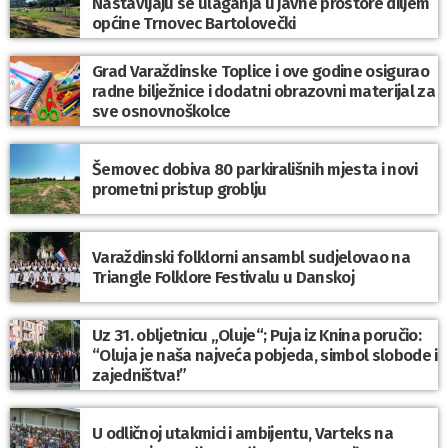
Nastavljaju se ulaganja u javne prostore diljem
općine Trnovec Bartolovečki
Grad Varaždinske Toplice i ove godine osigurao
radne bilježnice i dodatni obrazovni materijal za
sve osnovnoškolce
Šemovec dobiva 80 parkirališnih mjesta i novi
prometni pristup groblju
Varaždinski folklorni ansambl sudjelovao na
Triangle Folklore Festivalu u Danskoj
Uz 31. obljetnicu „Oluje“; Puja iz Knina poručio:
“Oluja je naša najveća pobjeda, simbol slobode i
zajedništva!”
U odličnoj utakmici i ambijentu, Varteks na