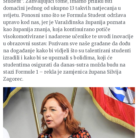
Student“. Zahvaljujući tome, imamo priliku biti
domaćini jednog od ukupno 13 takvih natjecanja u
svijetu. Ponosni smo što se Formula Student održava
upravo kod nas, jer je Varaždinska županija poznata
kao županija znanja, koja kontinuirano potiče
visokomotivirane i nadarene učenike te uvodi inovacije
u obrazovni sustav. Pozivam sve naše građane da dođu
na događanje kako bi vidjeli što su talentirani studenti
izradili i kako bi se upoznali s bolidima, koji će
studentima osigurati da danas-sutra možda budu na
stazi Formule 1 – rekla je zamjenica župana Silvija
Zagorec.