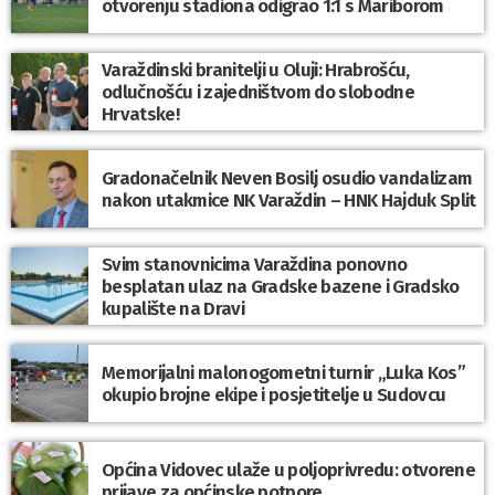
otvorenju stadiona odigrao 1:1 s Mariborom
Varaždinski branitelji u Oluji: Hrabrošću,
odlučnošću i zajedništvom do slobodne
Hrvatske!
Gradonačelnik Neven Bosilj osudio vandalizam
nakon utakmice NK Varaždin – HNK Hajduk Split
Svim stanovnicima Varaždina ponovno
besplatan ulaz na Gradske bazene i Gradsko
kupalište na Dravi
Memorijalni malonogometni turnir „Luka Kos”
okupio brojne ekipe i posjetitelje u Sudovcu
Općina Vidovec ulaže u poljoprivredu: otvorene
prijave za općinske potpore