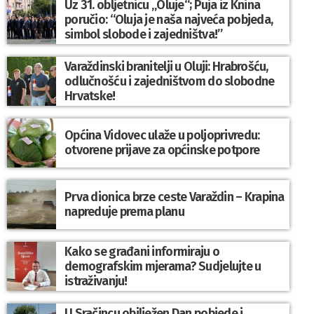
Uz 31. obljetnicu „Oluje“; Puja iz Knina
poručio: “Oluja je naša najveća pobjeda,
simbol slobode i zajedništva!”
Varaždinski branitelji u Oluji: Hrabrošću,
odlučnošću i zajedništvom do slobodne
Hrvatske!
Općina Vidovec ulaže u poljoprivredu:
otvorene prijave za općinske potpore
Prva dionica brze ceste Varaždin – Krapina
napreduje prema planu
Kako se građani informiraju o
demografskim mjerama? Sudjelujte u
istraživanju!
U Sračincu obilježen Dan pobjede i