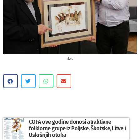
dav
COFA ove godine donosi atraktivne
folklorne grupe iz Poljske, Škotske, Litve i
Uskršnjih otoka