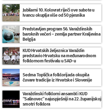
Jubilarni 10. Kolovrat riječi ove subote u
Ivancu okuplja više od 50 pjesnika
Predstavljen program 56. Varaždinskih
baroknih večeri – zemlja partner Kraljevina
Belgija
KUD Hrvatskih željeznica Varaždin
predstavio Hrvatsku na međunarodnom
folklornom festivalu u SAD-u
Sedma Toplička folklorijada okupila
čuvare tradicije iz Hrvatske i Slovenije
Varaždinski folklorni ansambl i KUD
“Salinovec” najuspješniji na 22. županijskoj
smotri folklora