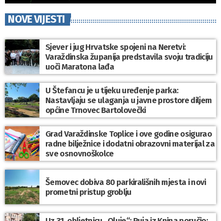
NOVE VIJESTI
Sjever i jug Hrvatske spojeni na Neretvi:
Varaždinska županija predstavila svoju tradiciju
uoči Maratona lađa
U Štefancu je u tijeku uređenje parka:
Nastavljaju se ulaganja u javne prostore diljem
općine Trnovec Bartolovečki
Grad Varaždinske Toplice i ove godine osigurao
radne bilježnice i dodatni obrazovni materijal za
sve osnovnoškolce
Šemovec dobiva 80 parkirališnih mjesta i novi
prometni pristup groblju
Uz 31. obljetnicu „Oluje“; Puja iz Knina poručio: