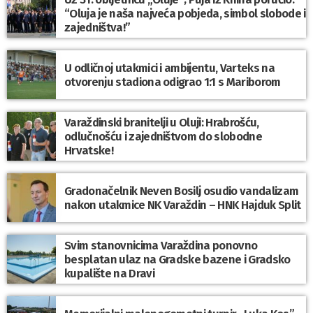
“Oluja je naša najveća pobjeda, simbol slobode i
zajedništva!”
U odličnoj utakmici i ambijentu, Varteks na
otvorenju stadiona odigrao 1:1 s Mariborom
Varaždinski branitelji u Oluji: Hrabrošću,
odlučnošću i zajedništvom do slobodne
Hrvatske!
Gradonačelnik Neven Bosilj osudio vandalizam
nakon utakmice NK Varaždin – HNK Hajduk Split
Svim stanovnicima Varaždina ponovno
besplatan ulaz na Gradske bazene i Gradsko
kupalište na Dravi