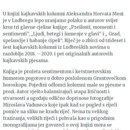
U knjizi kajkavskih kolumni Aleksandra Horvata Meni
je v Ludbregu lepo uranjamo polako u autorov svijet
kroz tri glavne cjeline knjige: „Prešlosti, momenti i
sentimenti“, „Ljudi, betegi i šumenje v glavi“ i „ Grad,
spelancije i habanje cipeli“. Riječ je o zbirci od trideset i
šest kajkavskih kolumni iz Ludbreških novima u
razdoblju 2018. – 2020. i pet originalnih autorovih
kajkavskih pjesama.
Knjiga je prožeta sentimentom i kerstnerovskim
humorom pogotovo u dobro posloženom Gruntovečkom
horoskopu. Pojedini odlomci kolumni male su pjesme u
prozi. Autor vješto balansirajući stapa liričnosti i
stvarnosti a ugođaju odlično doprinose fotografije
Miroslava Vađuneca koje ipak kad se pogled s riječi
pomiče na sliku ne kradu riječ. Nema tu velikog
fraziranja, velikih riječi i pohvala kao u prigodnim
monografijama jer govoreći o ovoj knjizi mora se