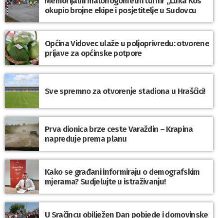
Memorijalni malonogometni turnir „Luka Kos”
okupio brojne ekipe i posjetitelje u Sudovcu
Općina Vidovec ulaže u poljoprivredu: otvorene
prijave za općinske potpore
Sve spremno za otvorenje stadiona u Hrašćici!
Prva dionica brze ceste Varaždin – Krapina
napreduje prema planu
Kako se građani informiraju o demografskim
mjerama? Sudjelujte u istraživanju!
U Sračincu obilježen Dan pobjede i domovinske