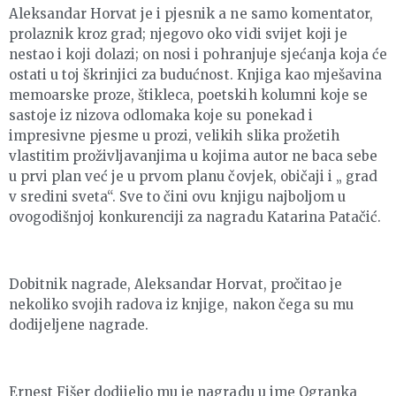
Aleksandar Horvat je i pjesnik a ne samo komentator,
prolaznik kroz grad; njegovo oko vidi svijet koji je
nestao i koji dolazi; on nosi i pohranjuje sjećanja koja će
ostati u toj škrinjici za budućnost. Knjiga kao mješavina
memoarske proze, štikleca, poetskih kolumni koje se
sastoje iz nizova odlomaka koje su ponekad i
impresivne pjesme u prozi, velikih slika prožetih
vlastitim proživljavanjima u kojima autor ne baca sebe
u prvi plan već je u prvom planu čovjek, običaji i „ grad
v sredini sveta“. Sve to čini ovu knjigu najboljom u
ovogodišnjoj konkurenciji za nagradu Katarina Patačić.
Dobitnik nagrade, Aleksandar Horvat, pročitao je
nekoliko svojih radova iz knjige, nakon čega su mu
dodijeljene nagrade.
Ernest Fišer dodijelio mu je nagradu u ime Ogranka