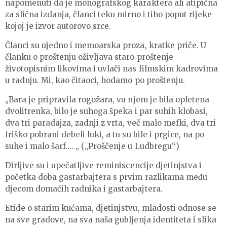
napomenuti da je monografskog karaktera ali atipična
za slična izdanja, članci teku mirno i tiho poput rijeke
kojoj je izvor autorovo srce.
Članci su ujedno i memoarska proza, kratke priče. U
članku o proštenju oživljava staro proštenje
životopisnim likovima i uvlači nas filmskim kadrovima
u radnju. Mi, kao čitaoci, hodamo po proštenju.
„Bara je pripravila rogožara, vu njem je bila opletena
dvolitrenka, bilo je suhoga špeka i par suhih klobasi,
dva tri paradajza, zadnji z vrta, več malo mefki, dva tri
friško pobrani debeli luki, a tu su bile i prgice, na po
suhe i malo šarf…. „ („Proščenje u Ludbregu“)
Dirljive su i upečatljive reminiscencije djetinjstva i
početka doba gastarbajtera s prvim razlikama među
djecom domaćih radnika i gastarbajtera.
Etide o starim kućama, djetinjstvu, mladosti odnose se
na sve gradove, na sva naša gubljenja identiteta i slika