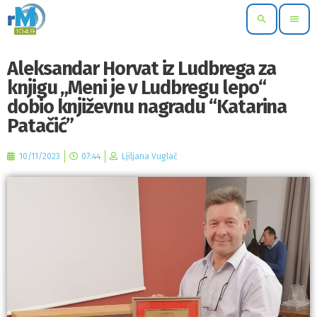
search
menu
Aleksandar Horvat iz Ludbrega za
knjigu „Meni je v Ludbregu lepo“
dobio književnu nagradu “Katarina
Patačić”
10/11/2023
07:44
Ljiljana Vuglač