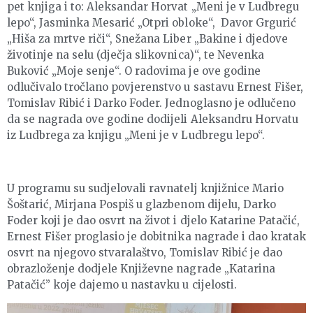
pet knjiga i to: Aleksandar Horvat „Meni je v Ludbregu
lepo“, Jasminka Mesarić „Otpri obloke“, Davor Grgurić
„Hiša za mrtve riči“, Snežana Liber „Bakine i djedove
životinje na selu (dječja slikovnica)“, te Nevenka
Buković „Moje senje“. O radovima je ove godine
odlučivalo tročlano povjerenstvo u sastavu Ernest Fišer,
Tomislav Ribić i Darko Foder. Jednoglasno je odlučeno
da se nagrada ove godine dodijeli Aleksandru Horvatu
iz Ludbrega za knjigu „Meni je v Ludbregu lepo“.
U programu su sudjelovali ravnatelj knjižnice Mario
Šoštarić, Mirjana Pospiš u glazbenom dijelu, Darko
Foder koji je dao osvrt na život i djelo Katarine Patačić,
Ernest Fišer proglasio je dobitnika nagrade i dao kratak
osvrt na njegovo stvaralaštvo, Tomislav Ribić je dao
obrazloženje dodjele Književne nagrade „Katarina
Patačić” koje dajemo u nastavku u cijelosti.