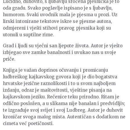
Lucidno, duhovito, s ljubavlju sročena pjesnička je to
oda gradu. Svako poglavlje ispisano je s ljubavlju,
humorom. Svaki uvodnik mala je pjesma u prozi. Uz
lirski intonirane tekstove iskre se pjesme autora,
odmjereni i vješti stihovi pravog pjesnika koji su
utonuli u suptilne rime.
Grad i ljudi su vječni san ljepote života. Autor je vješto
izbjegao sve zamke banalnosti i uvukao nas u svoje
priče.
Knjiga je važan doprinos očuvanju i promicanju
ludbreškog kajkavskog govora koji je dio bogatstva
hrvatske jezične raznolikosti i to u svom najboljem
izdanju, odraz je maštovitosti, vještine pisanja na
kajkavskom jeziku. Rečenice teku prirodno. Ritam je
odlično posložen, a u slikama nije banalan i predvidljiv,
te izgrađuje svoj svijet i svoj Ludbreg. Autor je duhovit
kroničar svoga malog mista. Autentičan s dodatkom ne
cimeta već poetičnosti.