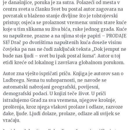
je današnjice, poruka je za sutra. Polazeći od mesta v
centru sveta u članku Svet bu postal autor zagovara na
povratak u blaženo stanje divljine što je tolstojevski
pristup; osjeća se prolaznost vremena: umiru stare kuće
koje u tim slikama su živa bića, ruke jednog grada. Kuće
su napuštene, prazne a na njima stoje papiri – PRODAJE
SE! Drač po dvorištima napuštenih kuća doseže visinu
čovjeka pa nas ne čudi zaključak teksta „Dok jemput ne
bude nas ljudi – svet bu ipak postal šuma“. Autor u toj
etidi kreće od lokalnog i završava globalnom porukom.
Autor zna vješto ispričati priču. Knjiga je autorov san o
Ludbregu. Nema tu suhoparnosti, ne navode se
automatski nabrojani geografski, povijesni,
demografski podaci. U knjizi teče život. U priči
istražujemo Grad za sva vremena, njegove krošnje,
proštenja, kroz njega vlakovi prolaze i odlaze, razvoze
đake, ljude. Ljudi dolaze, prolaze, odlaze ali uvijek se
vraćaju.