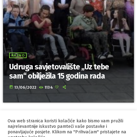
RAZNO
Udruga savjetovalište „Uz tebe
sam“ obilježila 15 godina rada
today
13/06/2022
1134
Ova web stranica koristi kolačiće kako bismo vam pružili
IZRADA I HOSTING
ORBIS
najrelevantnije iskustvo pamteći vaše postavke i
ponavljajuće posjete. Klikom na "Prihvaćam" pristajete na
MARKETING
PRAVILA PRIVATNOSTI