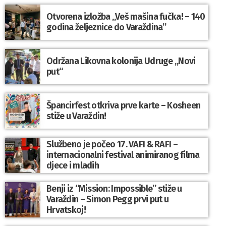
Otvorena izložba „Veš mašina fučka! – 140
godina željeznice do Varaždina”
Održana Likovna kolonija Udruge „Novi
put“
Špancirfest otkriva prve karte – Kosheen
stiže u Varaždin!
Službeno je počeo 17. VAFI & RAFI –
internacionalni festival animiranog filma
djece i mladih
Benji iz “Mission: Impossible” stiže u
Varaždin – Simon Pegg prvi put u
Hrvatskoj!