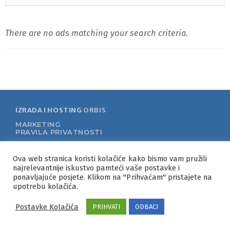
There are no ads matching your search criteria.
IZRADA I HOSTING
ORBIS
MARKETING
PRAVILA PRIVATNOSTI
Ova web stranica koristi kolačiće kako bismo vam pružili
najrelevantnije iskustvo pamteći vaše postavke i
ponavljajuće posjete. Klikom na "Prihvaćam" pristajete na
upotrebu kolačića.
Postavke Kolačića
PRIHVATI
ODBACI