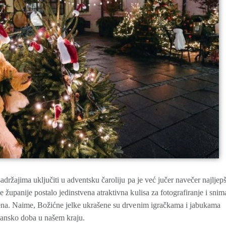
adržajima uključiti u adventsku čaroliju pa je već jučer navečer najljep
županije postalo jedinstvena atraktivna kulisa za fotografiranje i snim
mena. Naime, Božićne jelke ukrašene su drvenim igračkama i jabukama
dansko doba u našem kraju.