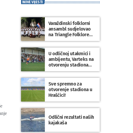
NOVE VIJESTI
Varaždinski folklorni
ansambl sudjelovao
na Triangle Folklore
Festivalu u Danskoj
U odličnoj utakmici i
ambijentu, Varteks na
otvorenju stadiona
odigrao 1:1 s
Mariborom
Sve spremno za
otvorenje stadiona u
Hrašćici!
še
anje
Odlični rezultati naših
kajakaša