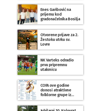
Enes Garibović na
prijemu kod
gradonačelnika Bosilja
Otvorene prijave za 2.
Žestoku utrku sv.
Lovre
NK Varteks odradio
prvu pripremnu
utakmicu
COFA ove godine
donosi atraktivne
folklorne grupe iz
Poljske, Škotske, Litve
i Uskršnjih otoka
Jubilarni 10. Kolovrat