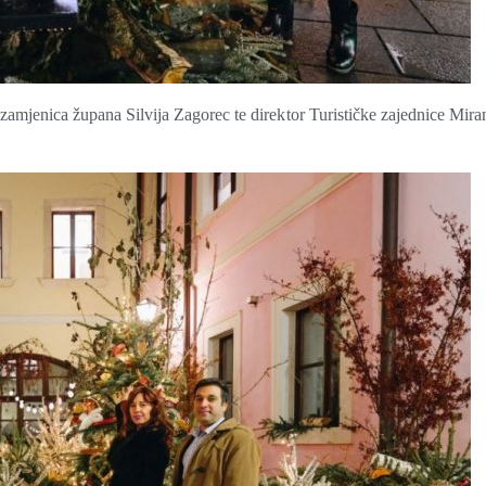
 zamjenica župana Silvija Zagorec te direktor Turističke zajednice Mira