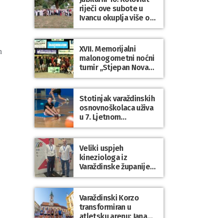
riječi ove subote u
Ivancu okuplja više od
50 pjesnika
XVII. Memorijalni
n
malonogometni noćni
turnir „Stjepan Novak“
okupio brojne ekipe i
posjetitelje u Grani
Stotinjak varaždinskih
osnovnoškolaca uživa
u 7. Ljetnom
sportskom višeboju
Veliki uspjeh
kineziologa iz
Varaždinske županije
na 34. međunarodnoj
ljetnoj školi
kineziologa u Poreču
Varaždinski Korzo
transformiran u
atletsku arenu: Jana