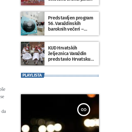
Koščak i Klemen
Modrijančić pobjednici
atletskog spektakla
Predstavljen program
“Korzo Jump 2026”
56. Varaždinskih
baroknih večeri –
zemlja partner
Kraljevina Belgija
KUD Hrvatskih
željeznica Varaždin
predstavio Hrvatsku
na međunarodnom
folklornom festivalu u
PLAYLISTA
SAD-u
epše
 se
insert_link
e da