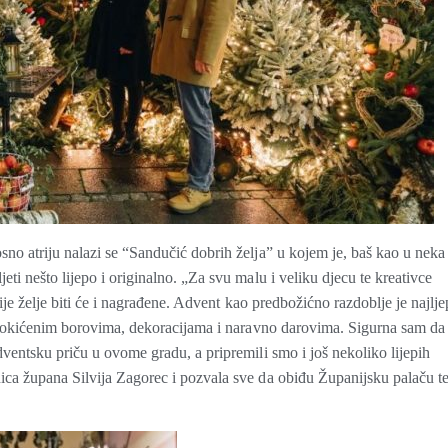
sno atriju nalazi se “Sandučić dobrih želja” u kojem je, baš kao u neka
ti nešto lijepo i originalno. „Za svu malu i veliku djecu te kreativce
vnije želje biti će i nagrađene. Advent kao predbožićno razdoblje je najlj
u u okićenim borovima, dekoracijama i naravno darovima. Sigurna sam da
dventsku priču u ovome gradu, a pripremili smo i još nekoliko lijepih
ica župana Silvija Zagorec i pozvala sve da obiđu Županijsku palaču t