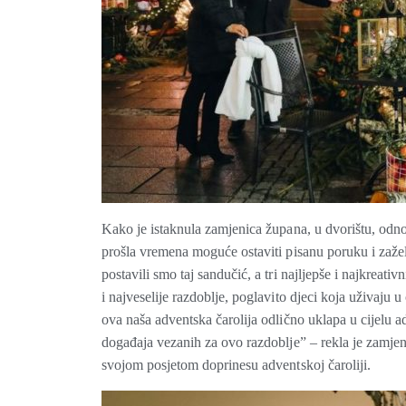
Kako je istaknula zamjenica župana, u dvorištu, odno
prošla vremena moguće ostaviti pisanu poruku i zaželje
postavili smo taj sandučić, a tri najljepše i najkreati
i najveselije razdoblje, poglavito djeci koja uživaj
ova naša adventska čarolija odlično uklapa u cijelu a
događaja vezanih za ovo razdoblje” – rekla je zamjen
svojom posjetom doprinesu adventskoj čaroliji.