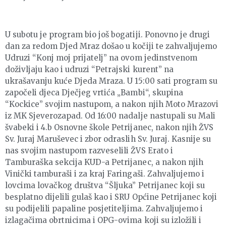
U subotu je program bio još bogatiji. Ponovno je drugi
dan za redom Djed Mraz došao u kočiji te zahvaljujemo
Udruzi “Konj moj prijatelj” na ovom jedinstvenom
doživljaju kao i udruzi “Petrajski kurent” na
ukrašavanju kuće Djeda Mraza. U 15:00 sati program su
započeli djeca Dječjeg vrtića „Bambi“, skupina
“Kockice” svojim nastupom, a nakon njih Moto Mrazovi
iz MK Sjeverozapad. Od 16:00 nadalje nastupali su Mali
švabeki i 4.b Osnovne škole Petrijanec, nakon njih ŽVS
Sv. Juraj Maruševec i zbor odraslih Sv. Juraj. Kasnije su
nas svojim nastupom razveselili ŽVS Erato i
Tamburaška sekcija KUD-a Petrijanec, a nakon njih
Vinički tamburaši i za kraj Faringaši. Zahvaljujemo i
lovcima lovačkog društva “Šljuka” Petrijanec koji su
besplatno dijelili gulaš kao i SRU Općine Petrijanec koji
su podijelili papaline posjetiteljima. Zahvaljujemo i
izlagačima obrtnicima i OPG-ovima koji su izložili i