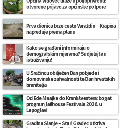
Općina Vidovec ulaže u poljoprivredu:
otvorene prijave za općinske potpore
Prva dionica brze ceste Varaždin – Krapina
napreduje prema planu
Kako se građani informiraju o
demografskim mjerama? Sudjelujte u
istraživanju!
U Sračincu obilježen Dan pobjede i
domovinske zahvalnosti te Dan hrvatskih
branitelja
Od Ede Maajke do Krankšvestera: bogat
program Jailhouse Festivala 2026. u
Lepoglavi
Gradina Slanje – Stari Gradec otkriva