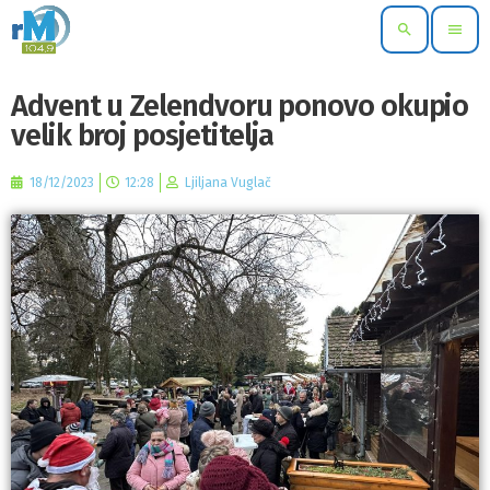
search
menu
Advent u Zelendvoru ponovo okupio
velik broj posjetitelja
18/12/2023
12:28
Ljiljana Vuglač