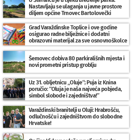
U Štefancu je u tijeku uređenje parka:
Nastavljaju se ulaganja u javne prostore
diljem općine Trnovec Bartolovečki
Grad Varaždinske Toplice i ove godine
osigurao radne bilježnice i dodatni
obrazovni materijal za sve osnovnoškolce
Šemovec dobiva 80 parkirališnih mjesta i
novi prometni pristup groblju
Uz 31. obljetnicu „Oluje“; Puja iz Knina
poručio: “Oluja je naša najveća pobjeda,
simbol slobode i zajedništva!”
Varaždinski branitelji u Oluji: Hrabrošću,
odlučnošću i zajedništvom do slobodne
Hrvatske!