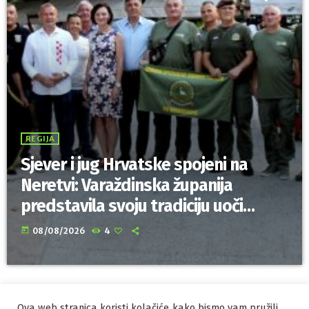
REGIJA
Sjever i jug Hrvatske spojeni na
Neretvi: Varaždinska županija
predstavila svoju tradiciju uoči
Maratona lađa
today
08/08/2026
4
Ova web stranica koristi kolačiće kako bismo vam pružili