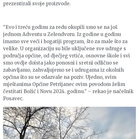
prezentirali svoje proizvode.
“Evo i treću godinu za redu okupili smo se na još
jednom Adventu u Zelendvoru. Iz godine u godinu
imamo sve veći i bogatiji program, što za male što za
velike. U organizaciju su bile uključene sve udruge s
područja općine, od dječjeg vrtića, osnovne škole i svi
smo ovdje doista jako ponosni i sretni odlično se
zabavljamo, zahvaljujemo se i udrugama iz okolnih
općina što su se odazvale na poziv. Ujedno, svim
mještanima Općine Petrijanec ovim povodom želim
čestitati Božić i Novu 2024. godinu.” – rekao je načelnik
Posavec.