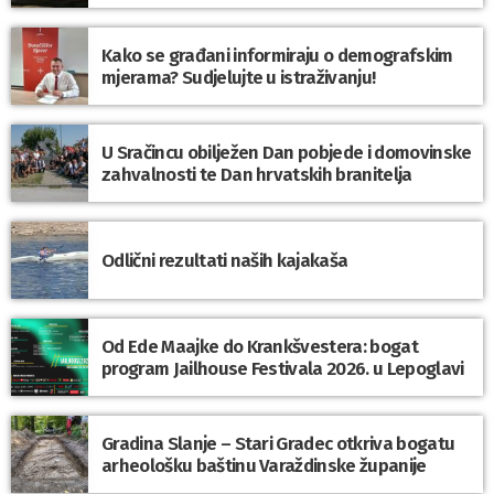
Kako se građani informiraju o demografskim
mjerama? Sudjelujte u istraživanju!
U Sračincu obilježen Dan pobjede i domovinske
zahvalnosti te Dan hrvatskih branitelja
Odlični rezultati naših kajakaša
Od Ede Maajke do Krankšvestera: bogat
program Jailhouse Festivala 2026. u Lepoglavi
Gradina Slanje – Stari Gradec otkriva bogatu
arheološku baštinu Varaždinske županije