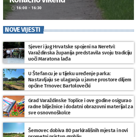
16:00 - 16:30
access_time
NOVE VIJESTI
Sjever i jug Hrvatske spojeni na Neretvi:
Varaždinska županija predstavila svoju tradiciju
uoči Maratona lađa
U Štefancu je u tijeku uređenje parka:
Nastavljaju se ulaganja u javne prostore diljem
općine Trnovec Bartolovečki
Grad Varaždinske Toplice i ove godine osigurao
radne bilježnice i dodatni obrazovni materijal za
sve osnovnoškolce
Šemovec dobiva 80 parkirališnih mjesta i novi
prometni pristup groblju