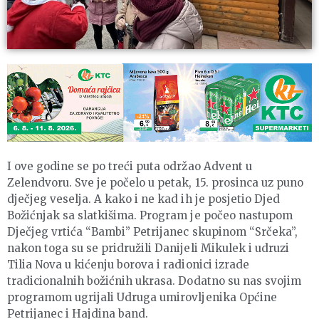
I ove godine se po treći puta održao Advent u
Zelendvoru. Sve je počelo u petak, 15. prosinca uz puno
dječjeg veselja. A kako i ne kad ih je posjetio Djed
Božićnjak sa slatkišima. Program je počeo nastupom
Dječjeg vrtića “Bambi” Petrijanec skupinom “Srčeka”,
nakon toga su se pridružili Danijeli Mikulek i udruzi
Tilia Nova u kićenju borova i radionici izrade
tradicionalnih božićnih ukrasa. Dodatno su nas svojim
programom ugrijali Udruga umirovljenika Općine
Petrijanec i Hajdina band.