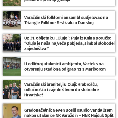
Varaždinski folklorni ansambl sudjelovao na
Triangle Folklore Festivalu u Danskoj
Uz 31. obljetnicu „Oluje“; Puja iz Knina poručio:
“Oluja je naša najveća pobjeda, simbol slobode i
zajedništva!”
U odličnoj utakmici i ambijentu, Varteks na
otvorenju stadiona odigrao 1:1 s Mariborom
Varaždinski branitelji u Oluji: Hrabrošću,
odlučnošću i zajedništvom do slobodne
Hrvatske!
Gradonačelnik Neven Bosilj osudio vandalizam
nakon utakmice NK Varaždin – HNK Hajduk Split