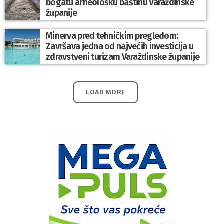
bogatu arheološku baštinu Varaždinske
županije
Minerva pred tehničkim pregledom:
Završava jedna od najvećih investicija u
zdravstveni turizam Varaždinske županije
LOAD MORE