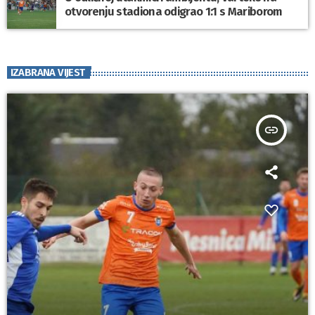
otvorenju stadiona odigrao 1:1 s Mariborom
IZABRANA VIJEST
insert_link