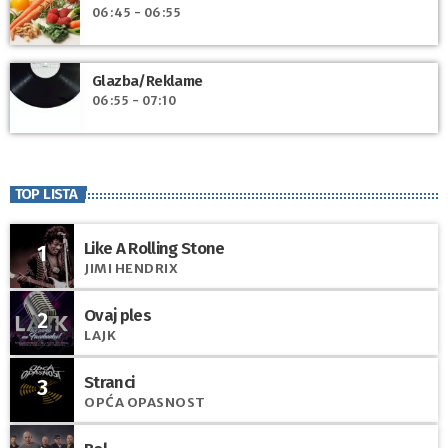
06:45 - 06:55
Glazba/Reklame
06:55 - 07:10
TOP LISTA
Like A Rolling Stone
1
JIMI HENDRIX
Ovaj ples
2
LAJK
Stranci
3
OPĆA OPASNOST