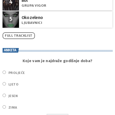
Bol
4
GRUPA VIGOR
Oko zeleno
5
LJUBAVNICI
FULL TRACKLIST
ANKETA
Koje vam je najdraže godišnje doba?
PROLJEĆE
LJETO
JESEN
ZIMA