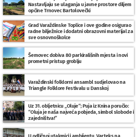
Nastavljaju se ulaganja u javne prostore diljem
općine Trnovec Bartolovečki
Grad Varaždinske Toplice i ove godine osigurao
radne bilježnice i dodatni obrazovni materijal za
sve osnovnoškolce
Šemovec dobiva 80 parkirališnih mjesta i novi
prometni pristup groblju
Varaždinski folklorni ansambl sudjelovao na
Triangle Folklore Festivalu u Danskoj
Uz 31. obljetnicu „Oluje“; Puja iz Knina poručio:
“Oluja je naša najveća pobjeda, simbol slobode i
zajedništva!”
U odličnoj utakmici i ambijentu, Varteks na