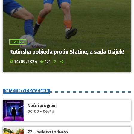
RAZNO
Rutinska pobjeda protiv Slatine, a sada Osijek!
today
14/09/2024
121
RASPORED PROGRAMA
Noćni program
00:00 - 06:45
ZZ – zeleno i zdravo