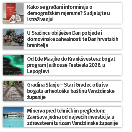
Kako se građani informiraju o
demografskim mjerama? Sudjelujte u
istraživanju!
U Sračincu obilježen Dan pobjede i
domovinske zahvalnosti te Dan hrvatskih
branitelja
Od Ede Maajke do Krankšvestera: bogat
program Jailhouse Festivala 2026. u
Lepoglavi
Gradina Slanje – Stari Gradec otkriva
bogatu arheološku baštinu Varaždinske
županije
Minerva pred tehničkim pregledom:
Završava jedna od najvećih investicija u
zdravstveni turizam Varaždinske županije