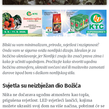
Bliski su vam minimalizam, priroda, svjetlost i razigranost?
Onda vam se sigurno sviđa nordijski dizajn. Idealan je za
božićno ukrašavanje, jer Nordijci znaju što znači prava zima i
kako je učiniti ugodnijom. Pročitajte kako stvoriti ugodnu
božićnu atmosferu, ukrasiti svečani stol ili maštovito zamotati
darove ispod bora s daškom nordijskog stila.
Svjetla su neizbježan dio Božića
Ništa ne dočarava ugodnu atmosferu kao topla,
prigušena svjetlost. LED svjetleći lančići, kojima
možete ukrasiti svoj dom na više načina, pobrinut će se