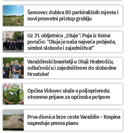
Šemovec dobiva 80 parkirališnih mjesta i
novi prometni pristup groblju
Uz 31. obljetnicu „Oluje“; Puja iz Knina
poručio: “Oluja je naša najveća pobjeda,
simbol slobode i zajedništva!”
Varaždinski branitelji u Oluji: Hrabrošću,
odlučnošću i zajedništvom do slobodne
Hrvatske!
Općina Vidovec ulaže u poljoprivredu:
otvorene prijave za općinske potpore
Prva dionica brze ceste Varaždin – Krapina
napreduje prema planu