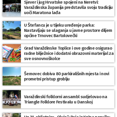
Sjever i jug Hrvatske spojeni na Neretvi:
Varaždinska županija predstavila svoju tradiciju
uoči Maratona lađa
U Štefancu je u tijeku uređenje parka:
Nastavljaju se ulaganja u javne prostore diljem
općine Trnovec Bartolovečki
Grad Varaždinske Toplice i ove godine osigurao
radne bilježnice i dodatni obrazovni materijal za
sve osnovnoškolce
Šemovec dobiva 80 parkirališnih mjesta i novi
prometni pristup groblju
Varaždinski folklorni ansambl sudjelovao na
Triangle Folklore Festivalu u Danskoj
Uz 31. obljetnicu „Oluje“; Puja iz Knina poručio: