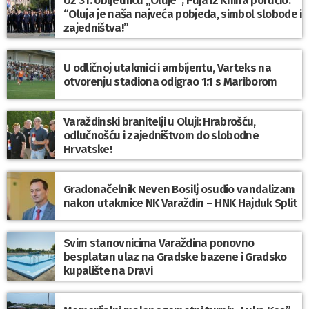
“Oluja je naša najveća pobjeda, simbol slobode i
zajedništva!”
U odličnoj utakmici i ambijentu, Varteks na
otvorenju stadiona odigrao 1:1 s Mariborom
Varaždinski branitelji u Oluji: Hrabrošću,
odlučnošću i zajedništvom do slobodne
Hrvatske!
Gradonačelnik Neven Bosilj osudio vandalizam
nakon utakmice NK Varaždin – HNK Hajduk Split
Svim stanovnicima Varaždina ponovno
besplatan ulaz na Gradske bazene i Gradsko
kupalište na Dravi