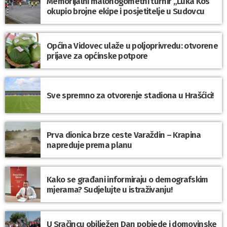
Memorijalni malonogometni turnir „Luka Kos”
okupio brojne ekipe i posjetitelje u Sudovcu
Općina Vidovec ulaže u poljoprivredu: otvorene
prijave za općinske potpore
Sve spremno za otvorenje stadiona u Hrašćici!
Prva dionica brze ceste Varaždin – Krapina
napreduje prema planu
Kako se građani informiraju o demografskim
mjerama? Sudjelujte u istraživanju!
U Sračincu obilježen Dan pobjede i domovinske