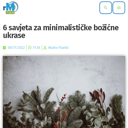
search
menu
6 savjeta za minimalističke božićne
ukrase
08/11/2022
11:36
Marko Plantić