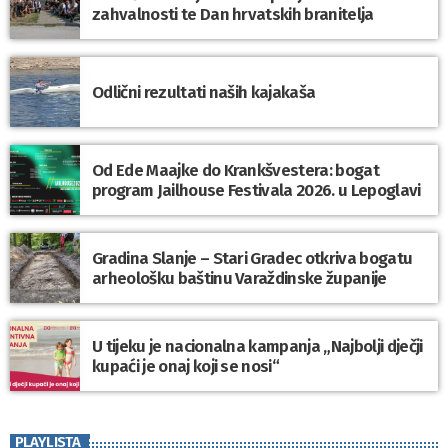
zahvalnosti te Dan hrvatskih branitelja
Odlični rezultati naših kajakaša
Od Ede Maajke do Krankšvestera: bogat
program Jailhouse Festivala 2026. u Lepoglavi
Gradina Slanje – Stari Gradec otkriva bogatu
arheološku baštinu Varaždinske županije
U tijeku je nacionalna kampanja „Najbolji dječji
kupaći je onaj koji se nosi“
PLAYLISTA