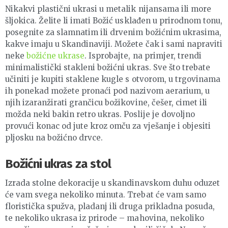
Nikakvi plastični ukrasi u metalik nijansama ili more
šljokica. Želite li imati Božić usklađen u prirodnom tonu,
posegnite za slamnatim ili drvenim božićnim ukrasima,
kakve imaju u Skandinaviji. Možete čak i sami napraviti
neke
božićne ukrase
. Isprobajte, na primjer, trendi
minimalistički stakleni božićni ukras. Sve što trebate
učiniti je kupiti staklene kugle s otvorom, u trgovinama
ih ponekad možete pronaći pod nazivom aerarium, u
njih izaranžirati grančicu božikovine, češer, cimet ili
možda neki bakin retro ukras. Poslije je dovoljno
provući konac od jute kroz omču za vješanje i objesiti
pljosku na božićno drvce.
Božićni ukras za stol
Izrada stolne dekoracije u skandinavskom duhu oduzet
će vam svega nekoliko minuta. Trebat će vam samo
floristička spužva, pladanj ili druga prikladna posuda,
te nekoliko ukrasa iz prirode – mahovina, nekoliko