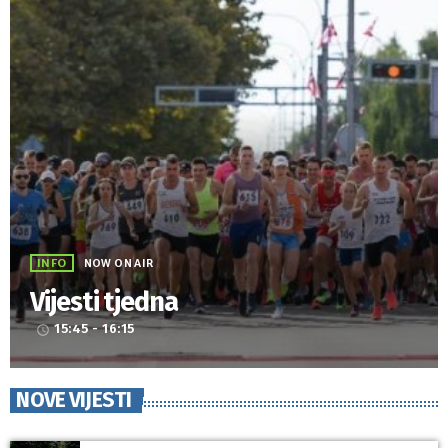
INFO
NOW ON AIR
Vijesti tjedna
15:45 - 16:15
access_time
NOVE VIJESTI