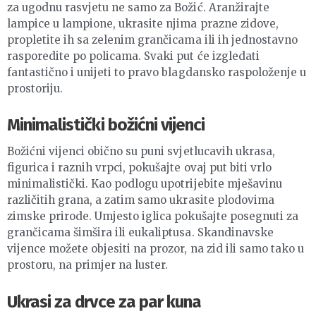
za ugodnu rasvjetu ne samo za Božić. Aranžirajte
lampice u lampione, ukrasite njima prazne zidove,
propletite ih sa zelenim grančicama ili ih jednostavno
rasporedite po policama. Svaki put će izgledati
fantastično i unijeti to pravo blagdansko raspoloženje u
prostoriju.
Minimalistički božićni vijenci
Božićni vijenci obično su puni svjetlucavih ukrasa,
figurica i raznih vrpci, pokušajte ovaj put biti vrlo
minimalistički. Kao podlogu upotrijebite mješavinu
različitih grana, a zatim samo ukrasite plodovima
zimske prirode. Umjesto iglica pokušajte posegnuti za
grančicama šimšira ili eukaliptusa. Skandinavske
vijence možete objesiti na prozor, na zid ili samo tako u
prostoru, na primjer na luster.
Ukrasi za drvce za par kuna