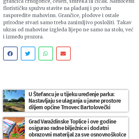
grančica crnogorice, češeri, smreka ili čičak. Namočenu
florističku spužvu stavite na pladanj i po vrhu
rasporedite mahovinu. Grančice, plodove i ostale
prirodne stvari samo treba zanimljivo posložiti. Takav
ukras od mahovine izgleda lijepo ne samo na stolu, već
i između prozora.
U Štefancu je u tijeku uređenje parka:
Nastavljaju se ulaganja u javne prostore
diljem općine Trnovec Bartolovečki
Grad Varaždinske Toplice i ove godine
osigurao radne bilježnice i dodatni
obrazovni materijal za sve osnovnoškolce