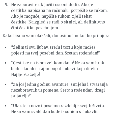
Ne zaboravite uključiti osobni dodir. Ako je
čestitka napisana na računalu, potpišite se rukom.
Ako je moguće, napišite rukom cijeli tekst
čestitke. Naizgled se radi o sitnici, ali definitivno
čini čestitku posebnijom.
Kako bismo vam olakšali, donosimo i nekoliko primjera:
“Želim ti svu ljubav, sreću i tortu koju možeš
pojesti na tvoj posebni dan. Sretan rođendan!”
“Čestitke na tvom velikom danu! Neka vam brak
bude sladak i trajan poput ljubavi koju dijelite.
Najljepše želje!
“Za još jednu godinu avanture, smijeha i stvaranja
nezaboravnih uspomena. Sretan rođendan, dragi
prijatelju!”
“Ulazite u novo i posebno razdoblje svojih života.
Neka vam svaki dan bude ispunjen s ljubavlju,