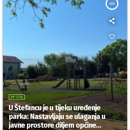
insert_link
REGIJA
U Štefancu je u tijeku uređenje
parka: Nastavljaju se ulaganja u
javne prostore diljem općine