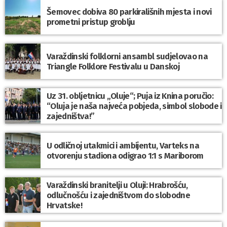
Šemovec dobiva 80 parkirališnih mjesta i novi
prometni pristup groblju
Varaždinski folklorni ansambl sudjelovao na
Triangle Folklore Festivalu u Danskoj
Uz 31. obljetnicu „Oluje“; Puja iz Knina poručio:
“Oluja je naša najveća pobjeda, simbol slobode i
zajedništva!”
U odličnoj utakmici i ambijentu, Varteks na
otvorenju stadiona odigrao 1:1 s Mariborom
Varaždinski branitelji u Oluji: Hrabrošću,
odlučnošću i zajedništvom do slobodne
Hrvatske!