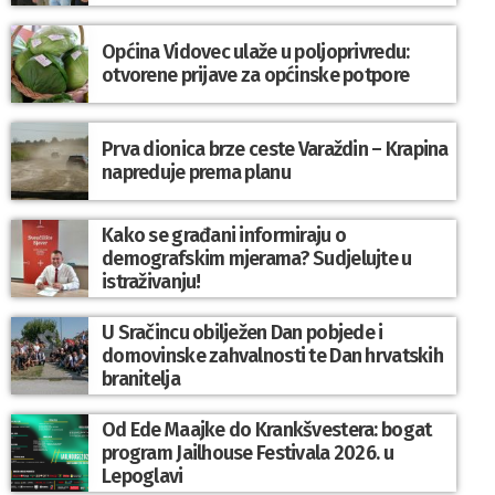
Općina Vidovec ulaže u poljoprivredu:
otvorene prijave za općinske potpore
Prva dionica brze ceste Varaždin – Krapina
napreduje prema planu
Kako se građani informiraju o
demografskim mjerama? Sudjelujte u
istraživanju!
U Sračincu obilježen Dan pobjede i
domovinske zahvalnosti te Dan hrvatskih
branitelja
Od Ede Maajke do Krankšvestera: bogat
program Jailhouse Festivala 2026. u
Lepoglavi