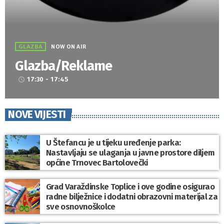
GLAZBA
NOW ON AIR
Glazba/Reklame
17:30 - 17:45
access_time
NOVE VIJESTI
U Štefancu je u tijeku uređenje parka:
Nastavljaju se ulaganja u javne prostore diljem
općine Trnovec Bartolovečki
Grad Varaždinske Toplice i ove godine osigurao
radne bilježnice i dodatni obrazovni materijal za
sve osnovnoškolce