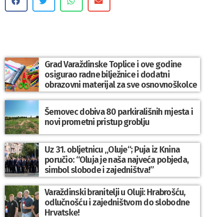
Grad Varaždinske Toplice i ove godine
osigurao radne bilježnice i dodatni
obrazovni materijal za sve osnovnoškolce
Šemovec dobiva 80 parkirališnih mjesta i
novi prometni pristup groblju
Uz 31. obljetnicu „Oluje“; Puja iz Knina
poručio: “Oluja je naša najveća pobjeda,
simbol slobode i zajedništva!”
Varaždinski branitelji u Oluji: Hrabrošću,
odlučnošću i zajedništvom do slobodne
Hrvatske!