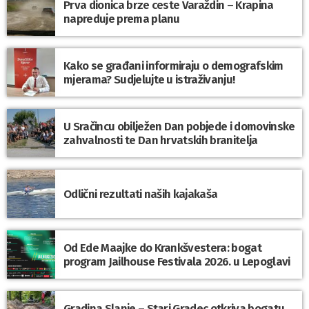
Prva dionica brze ceste Varaždin – Krapina
napreduje prema planu
Kako se građani informiraju o demografskim
mjerama? Sudjelujte u istraživanju!
U Sračincu obilježen Dan pobjede i domovinske
zahvalnosti te Dan hrvatskih branitelja
Odlični rezultati naših kajakaša
Od Ede Maajke do Krankšvestera: bogat
program Jailhouse Festivala 2026. u Lepoglavi
Gradina Slanje – Stari Gradec otkriva bogatu