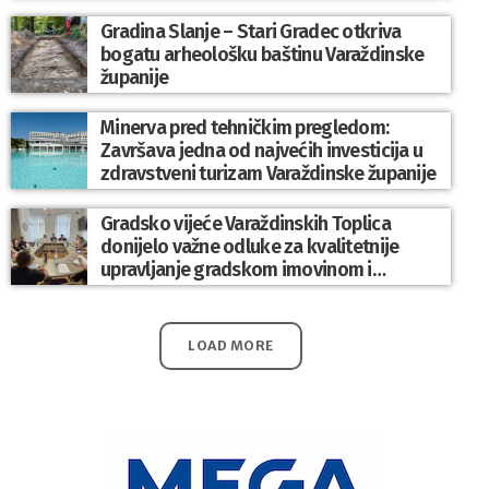
Gradina Slanje – Stari Gradec otkriva
bogatu arheološku baštinu Varaždinske
županije
Minerva pred tehničkim pregledom:
Završava jedna od najvećih investicija u
zdravstveni turizam Varaždinske županije
Gradsko vijeće Varaždinskih Toplica
donijelo važne odluke za kvalitetnije
upravljanje gradskom imovinom i
komunalnim sustavom
LOAD MORE