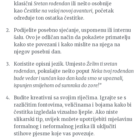
klasični
Sretan rođendan
ili nešto osobnije
kao
Čestitke na vašoj novoj avanturi
, početak
određuje ton ostatka čestitke.
Podijelite posebno sjećanje, uspomenu ili internu
šalu. Ovo je odličan način da pokažete primatelju
kako ste povezani i kako mislite na njega na
njegov posebni dan.
Koristite opisni jezik. Umjesto
Želim ti sretan
rođendan
, pokušajte nešto poput
Neka tvoj rođendan
bude vedar i sunčan kao dan kada smo se upoznali,
ispunjen smijehom od sumraka do zore!”
Budite kreativni sa svojim riječima. Igrajte se s
različitim fontovima, veličinama i bojama kako bi
čestitka izgledala vizualno ljepše. Ako niste
slikarski tip, uvijek možete upotrijebiti mješavinu
formalnog i neformalnog jezika ili uključiti
stihove pjesme koje vas povezuje.