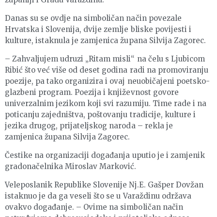
Danas su se ovdje na simboličan način povezale
Hrvatska i Slovenija, dvije zemlje bliske povijesti i
kulture, istaknula je zamjenica župana Silvija Zagorec.
– Zahvaljujem udruzi „Ritam misli“ na čelu s Ljubicom
Ribić što već više od deset godina radi na promoviranju
poezije, pa tako organizira i ovaj neuobičajeni poetsko-
glazbeni program. Poezija i književnost govore
univerzalnim jezikom koji svi razumiju. Time rade i na
poticanju zajedništva, poštovanju tradicije, kulture i
jezika drugog, prijateljskog naroda – rekla je
zamjenica župana Silvija Zagorec.
Čestike na organizaciji događanja uputio je i zamjenik
gradonačelnika Miroslav Marković.
Veleposlanik Republike Slovenije Nj.E. Gašper Dovžan
istaknuo je da ga veseli što se u Varaždinu održava
ovakvo događanje. – Ovime na simboličan način