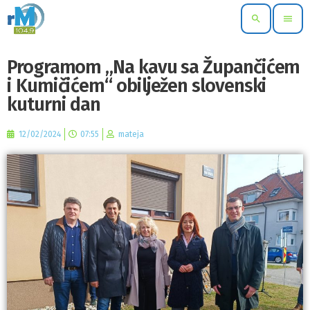
search
menu
Programom „Na kavu sa Župančićem
i Kumičićem“ obilježen slovenski
kuturni dan
12/02/2024
07:55
mateja