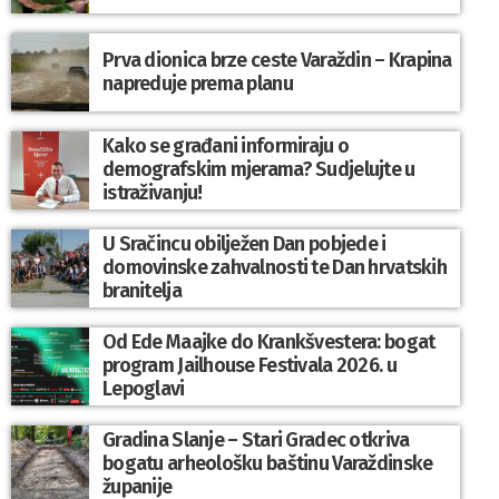
Prva dionica brze ceste Varaždin – Krapina
napreduje prema planu
Kako se građani informiraju o
demografskim mjerama? Sudjelujte u
istraživanju!
U Sračincu obilježen Dan pobjede i
domovinske zahvalnosti te Dan hrvatskih
branitelja
Od Ede Maajke do Krankšvestera: bogat
program Jailhouse Festivala 2026. u
Lepoglavi
Gradina Slanje – Stari Gradec otkriva
bogatu arheološku baštinu Varaždinske
županije