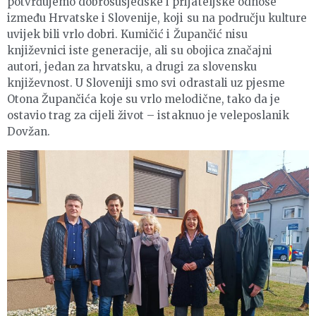
potvrđujemo dobrosusjedske i prijateljske odnose
između Hrvatske i Slovenije, koji su na području kulture
uvijek bili vrlo dobri. Kumičić i Župančić nisu
književnici iste generacije, ali su obojica značajni
autori, jedan za hrvatsku, a drugi za slovensku
književnost. U Sloveniji smo svi odrastali uz pjesme
Otona Župančića koje su vrlo melodične, tako da je
ostavio trag za cijeli život – istaknuo je veleposlanik
Dovžan.