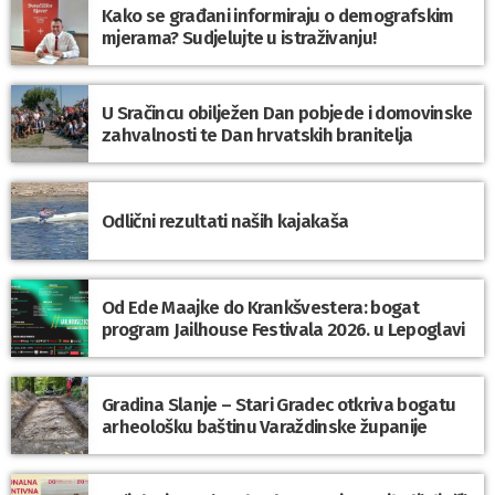
Kako se građani informiraju o demografskim
mjerama? Sudjelujte u istraživanju!
U Sračincu obilježen Dan pobjede i domovinske
zahvalnosti te Dan hrvatskih branitelja
Odlični rezultati naših kajakaša
Od Ede Maajke do Krankšvestera: bogat
program Jailhouse Festivala 2026. u Lepoglavi
Gradina Slanje – Stari Gradec otkriva bogatu
arheološku baštinu Varaždinske županije