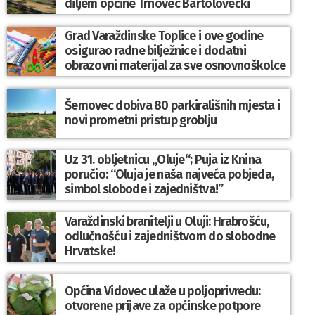
diljem općine Trnovec Bartolovečki
Grad Varaždinske Toplice i ove godine
osigurao radne bilježnice i dodatni
obrazovni materijal za sve osnovnoškolce
Šemovec dobiva 80 parkirališnih mjesta i
novi prometni pristup groblju
Uz 31. obljetnicu „Oluje“; Puja iz Knina
poručio: “Oluja je naša najveća pobjeda,
simbol slobode i zajedništva!”
Varaždinski branitelji u Oluji: Hrabrošću,
odlučnošću i zajedništvom do slobodne
Hrvatske!
Općina Vidovec ulaže u poljoprivredu:
otvorene prijave za općinske potpore