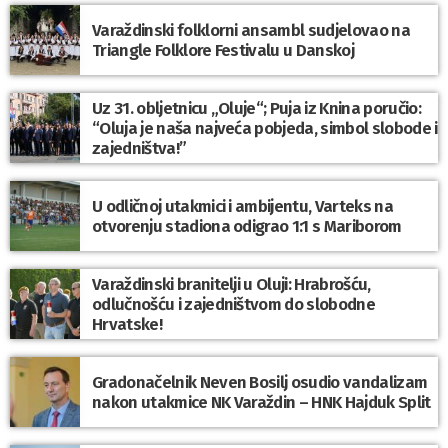
Varaždinski folklorni ansambl sudjelovao na
Triangle Folklore Festivalu u Danskoj
Uz 31. obljetnicu „Oluje“; Puja iz Knina poručio:
“Oluja je naša najveća pobjeda, simbol slobode i
zajedništva!”
U odličnoj utakmici i ambijentu, Varteks na
otvorenju stadiona odigrao 1:1 s Mariborom
Varaždinski branitelji u Oluji: Hrabrošću,
odlučnošću i zajedništvom do slobodne
Hrvatske!
Gradonačelnik Neven Bosilj osudio vandalizam
nakon utakmice NK Varaždin – HNK Hajduk Split