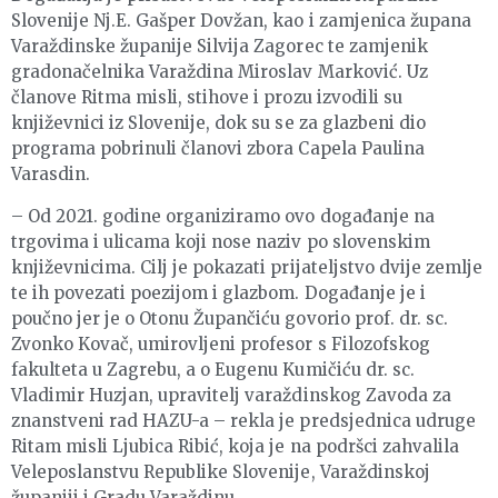
Slovenije Nj.E. Gašper Dovžan, kao i zamjenica župana
Varaždinske županije Silvija Zagorec te zamjenik
gradonačelnika Varaždina Miroslav Marković. Uz
članove Ritma misli, stihove i prozu izvodili su
književnici iz Slovenije, dok su se za glazbeni dio
programa pobrinuli članovi zbora Capela Paulina
Varasdin.
– Od 2021. godine organiziramo ovo događanje na
trgovima i ulicama koji nose naziv po slovenskim
književnicima. Cilj je pokazati prijateljstvo dvije zemlje
te ih povezati poezijom i glazbom. Događanje je i
poučno jer je o Otonu Župančiću govorio prof. dr. sc.
Zvonko Kovač, umirovljeni profesor s Filozofskog
fakulteta u Zagrebu, a o Eugenu Kumičiću dr. sc.
Vladimir Huzjan, upravitelj varaždinskog Zavoda za
znanstveni rad HAZU-a – rekla je predsjednica udruge
Ritam misli Ljubica Ribić, koja je na podršci zahvalila
Veleposlanstvu Republike Slovenije, Varaždinskoj
županiji i Gradu Varaždinu.