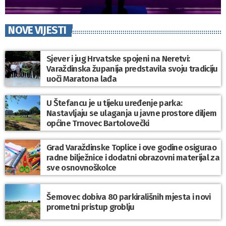
NOVE VIJESTI
Sjever i jug Hrvatske spojeni na Neretvi:
Varaždinska županija predstavila svoju tradiciju
uoči Maratona lađa
U Štefancu je u tijeku uređenje parka:
Nastavljaju se ulaganja u javne prostore diljem
općine Trnovec Bartolovečki
Grad Varaždinske Toplice i ove godine osigurao
radne bilježnice i dodatni obrazovni materijal za
sve osnovnoškolce
Šemovec dobiva 80 parkirališnih mjesta i novi
prometni pristup groblju