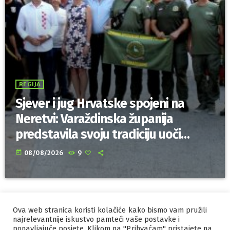
REGIJA
Sjever i jug Hrvatske spojeni na
Neretvi: Varaždinska županija
predstavila svoju tradiciju uoči
Maratona lađa
today
08/08/2026
9
Ova web stranica koristi kolačiće kako bismo vam pružili
IZRADA I HOSTING
ORBIS
najrelevantnije iskustvo pamteći vaše postavke i
ponavljajuće posjete. Klikom na "Prihvaćam" pristajete na
MARKETING