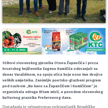
Stihovi slovenskog pjesnika Otona Župančića i proza
hrvatskog književnika Eugena Kumičića odzvanjali su
danas Varaždinom, na spoju ulica koje nose ime dvojice
velikih umjetnika. Zanimljiv poetsko-glazbeni program
pod nazivom „Na kavu sa Župančićem i Kumičićem“ je
organizirala udruga Ritam misli, a povodom slovenskog
kulturnog praznika Prešernovog dana.
Događanju je prisustvovao veleposlanik Republike