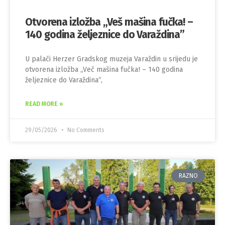
Otvorena izložba „Veš mašina fučka! –
140 godina željeznice do Varaždina”
U palači Herzer Gradskog muzeja Varaždin u srijedu je
otvorena izložba „Več mašina fučka! – 140 godina
željeznice do Varaždina“,
READ MORE »
29/05/2026
No Comments
RAZNO