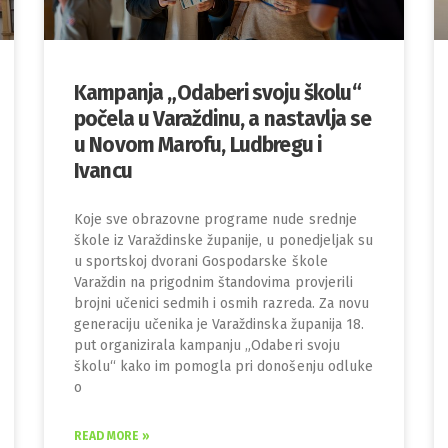
Kampanja „Odaberi svoju školu“
počela u Varaždinu, a nastavlja se
u Novom Marofu, Ludbregu i
Ivancu
Koje sve obrazovne programe nude srednje
škole iz Varaždinske županije, u ponedjeljak su
u sportskoj dvorani Gospodarske škole
Varaždin na prigodnim štandovima provjerili
brojni učenici sedmih i osmih razreda. Za novu
generaciju učenika je Varaždinska županija 18.
put organizirala kampanju „Odaberi svoju
školu“ kako im pomogla pri donošenju odluke
o
READ MORE »