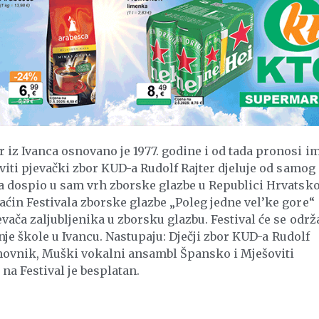
 iz Ivanca osnovano je 1977. godine i od tada pronosi i
oviti pjevački zbor KUD-a Rudolf Rajter djeluje od samog
ja dospio u sam vrh zborske glazbe u Republici Hrvatsko
aćin Festivala zborske glazbe „Poleg jedne vel’ke gore“
evača zaljubljenika u zborsku glazbu. Festival će se održ
ednje škole u Ivancu. Nastupaju: Dječji zbor KUD-a Rudolf
enovnik, Muški vokalni ansambl Špansko i Mješoviti
na Festival je besplatan.