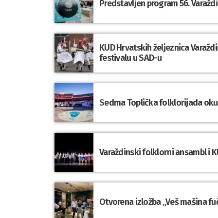
Predstavljen program 56. Varaždi
KUD Hrvatskih željeznica Varaž
festivalu u SAD-u
Sedma Toplička folklorijada okupi
Varaždinski folklorni ansambl i K
Otvorena izložba „Veš mašina fuč