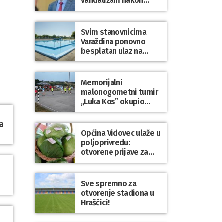
vandalizam nakon
utakmice NK Varaždin
– HNK Hajduk Split
Svim stanovnicima
Varaždina ponovno
besplatan ulaz na
Gradske bazene i
Gradsko kupalište na
Dravi
Memorijalni
malonogometni turnir
„Luka Kos” okupio
brojne ekipe i
posjetitelje u Sudovcu
a
Općina Vidovec ulaže u
poljoprivredu:
otvorene prijave za
općinske potpore
Sve spremno za
otvorenje stadiona u
Hrašćici!