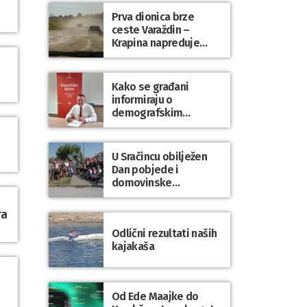
Prva dionica brze
ceste Varaždin –
Krapina napreduje
prema planu
Kako se građani
informiraju o
demografskim
mjerama? Sudjelujte u
istraživanju!
U Sračincu obilježen
Dan pobjede i
domovinske
zahvalnosti te Dan
hrvatskih branitelja
ra
Odlični rezultati naših
kajakaša
Od Ede Maajke do