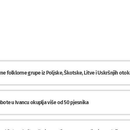
e folklorne grupe iz Poljske, Škotske, Litve i Uskršnjih otok
subote u Ivancu okuplja više od 50 pjesnika