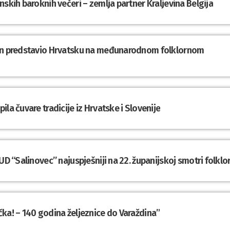
nskih baroknih večeri – zemlja partner Kraljevina Belgija
din predstavio Hrvatsku na međunarodnom folklornom
la čuvare tradicije iz Hrvatske i Slovenije
UD “Salinovec” najuspješniji na 22. županijskoj smotri folklo
ka! – 140 godina željeznice do Varaždina”