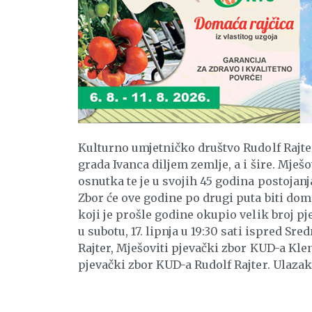
Kulturno umjetničko društvo Rudolf Rajter
grada Ivanca diljem zemlje, a i šire. Mješ
osnutka te je u svojih 45 godina postojan
Zbor će ove godine po drugi puta biti dom
koji je prošle godine okupio velik broj pj
u subotu, 17. lipnja u 19:30 sati ispred Sr
Rajter, Mješoviti pjevački zbor KUD-a Kl
pjevački zbor KUD-a Rudolf Rajter. Ulazak 