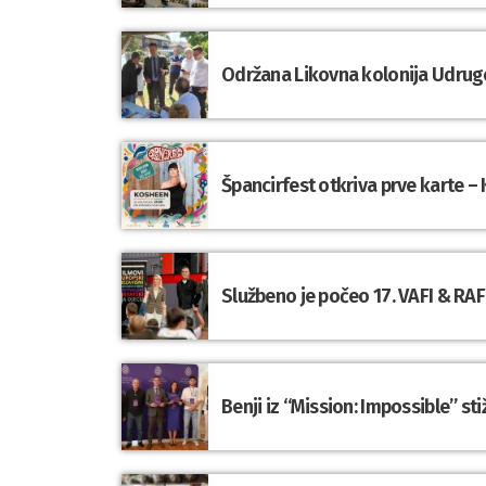
Održana Likovna kolonija Udrug
Špancirfest otkriva prve karte – 
Službeno je počeo 17. VAFI & RAFI
Benji iz “Mission: Impossible” st