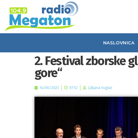
NASLOVNICA
2. Festival zborske g
gore“
14/06/2023
07:52
Ljiljana Vuglač