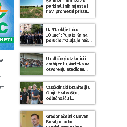
Šemovec dobiva 80
parkirališnih mjesta i
novi prometni pristup
groblju
Uz 31. obljetnicu
„Oluje“; Puja iz Knina
poručio: “Oluja je naša
najveća pobjeda,
simbol slobode i
zajedništva!”
U odličnoj utakmici i
me
ambijentu, Varteks na
otvorenju stadiona
j.
odigrao 1:1 s
Mariborom
ati
Varaždinski branitelji u
Oluji: Hrabrošću,
odlučnošću i
zajedništvom do
slobodne Hrvatske!
Gradonačelnik Neven
Bosilj osudio