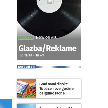
NOW ON AIR
GLAZBA
Glazba/Reklame
19:30 - 19:45
access_time
NOVE VIJESTI
Grad Varaždinske
Toplice i ove godine
osigurao radne
bilježnice i dodatni
obrazovni materijal za
sve osnovnoškolce