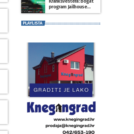
Krankšvestera: bogat
program Jailhouse
Festivala 2026. u
Lepoglavi
PLAYLISTA