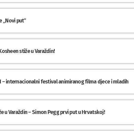
e „Novi put“
Kosheen stiže u Varaždin!
 – internacionalni festival animiranog filma djece i mladih
iže u Varaždin – Simon Pegg prvi put u Hrvatskoj!